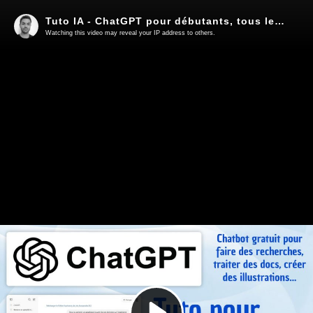
Tuto IA - ChatGPT pour débutants, tous les usages en gratuit (+ alternative : DuckDuckGO AI Chat)
Watching this video may reveal your IP address to others.
Play