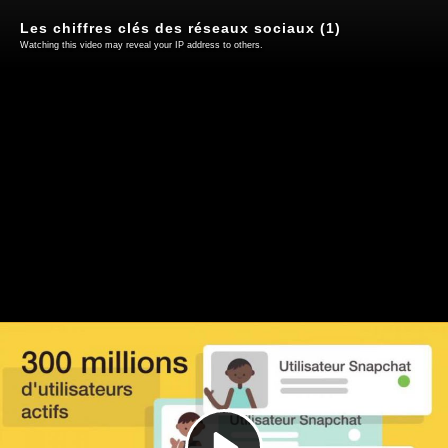
Les chiffres clés des réseaux sociaux (1)
Watching this video may reveal your IP address to others.
Play