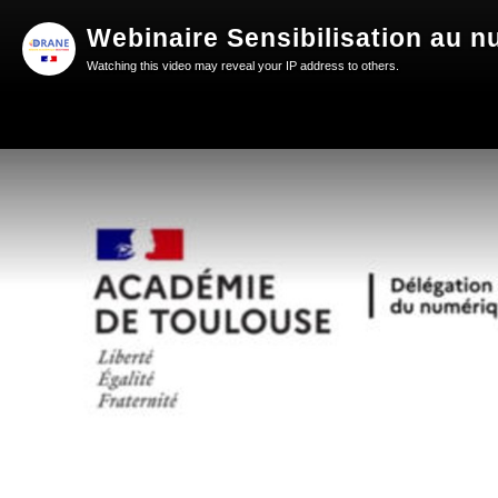
Webinaire Sensibilisation au 
Watching this video may reveal your IP address to others.